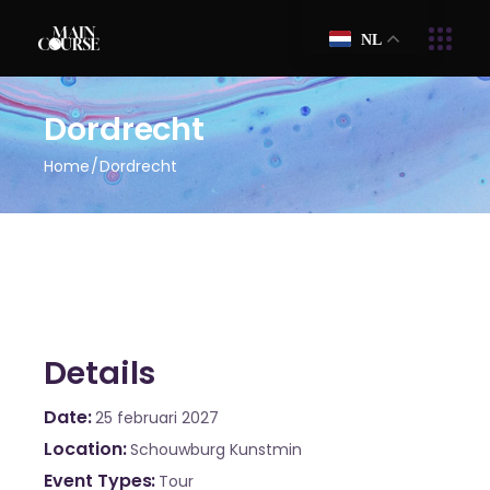
NL
Dordrecht
Home
Dordrecht
Details
Date
25 februari 2027
Location
Schouwburg Kunstmin
Event Types
Tour