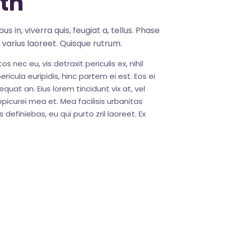
th
s in, viverra quis, feugiat a, tellus. Phase
s varius laoreet. Quisque rutrum.
nec eu, vis detraxit periculis ex, nihil
ricula euripidis, hinc partem ei est. Eos ei
sequat an. Eius lorem tincidunt vix at, vel
epicurei mea et. Mea facilisis urbanitas
 definiebas, eu qui purto zril laoreet. Ex