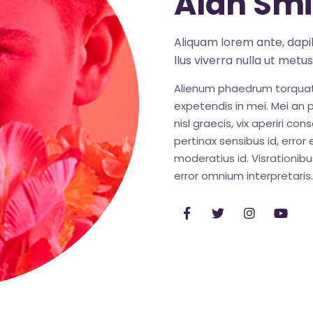
Alan Smi
Aliquam lorem ante, dapibu
llus viverra nulla ut metu
Alienum phaedrum torquatos 
expetendis in mei. Mei an pe
nisl graecis, vix aperiri con
pertinax sensibus id, error 
moderatius id. Visrationibus
error omnium interpretaris.