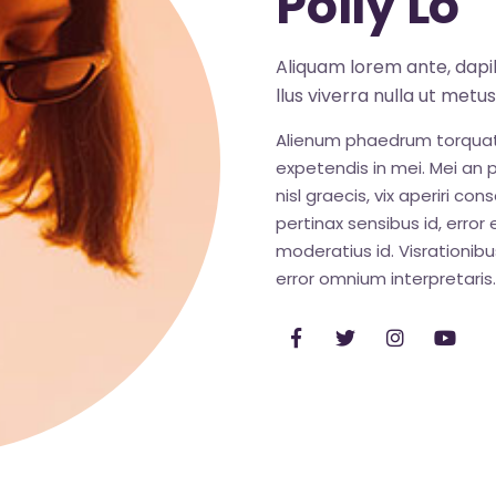
Polly Lo
Aliquam lorem ante, dapibu
llus viverra nulla ut metu
Alienum phaedrum torquatos 
expetendis in mei. Mei an pe
nisl graecis, vix aperiri con
pertinax sensibus id, error 
moderatius id. Visrationibus
error omnium interpretaris.