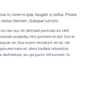
s in, viverra quis, feugiat a, tellus. Phase
s varius laoreet. Quisque rutrum.
nec eu, vis detraxit periculis ex, nihil
ricula euripidis, hinc partem ei est. Eos ei
sequat an. Eius lorem tincidunt vix at, vel
epicurei mea et. Mea facilisis urbanitas
 definiebas, eu qui purto zril laoreet. Ex