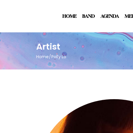
HOME
BAND
AGENDA
ME
Artist
Home
Polly Lo