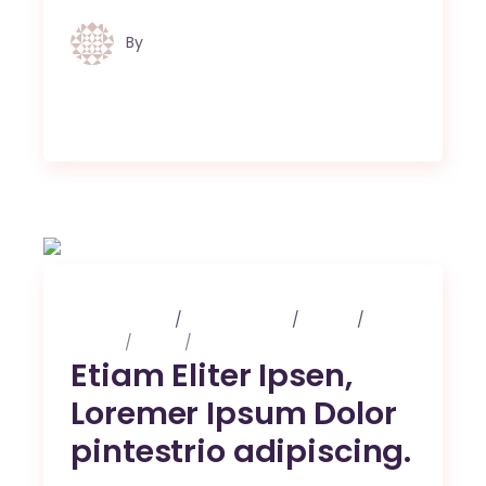
By
Jules van Raaij
3 maart 2020
0 Comments
Events
Design
Music
Photography
Etiam Eliter Ipsen,
Loremer Ipsum Dolor
pintestrio adipiscing.