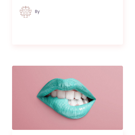
By
Jules van Raaij