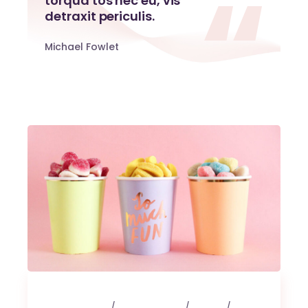
torqua tos nec eu, vis
detraxit periculis.
Michael Fowlet
3 maart 2020
0 Comments
Events