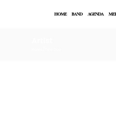
HOME
BAND
AGENDA
ME
Artist
Home
Tina Doo