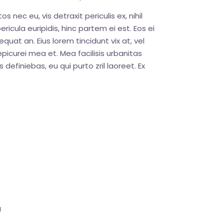
nec eu, vis detraxit periculis ex, nihil
ricula euripidis, hinc partem ei est. Eos ei
sequat an. Eius lorem tincidunt vix at, vel
epicurei mea et. Mea facilisis urbanitas
 definiebas, eu qui purto zril laoreet. Ex
a