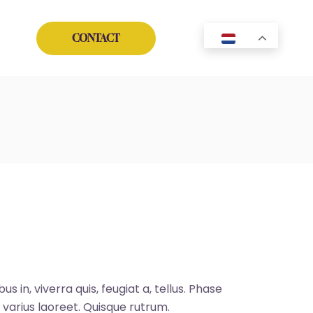
CONTACT
NL
Instagram
Facebook
YouTube
TikTok
s in, viverra quis, feugiat a, tellus. Phase
s varius laoreet. Quisque rutrum.