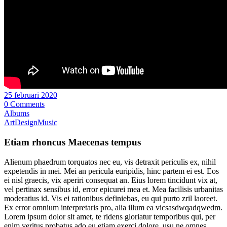
25 februari 2020
0 Comments
Albums
Art
Design
Music
Etiam rhoncus Maecenas tempus
Alienum phaedrum torquatos nec eu, vis detraxit periculis ex, nihil
expetendis in mei. Mei an pericula euripidis, hinc partem ei est. Eos
ei nisl graecis, vix aperiri consequat an. Eius lorem tincidunt vix at,
vel pertinax sensibus id, error epicurei mea et. Mea facilisis urbanitas
moderatius id. Vis ei rationibus definiebas, eu qui purto zril laoreet.
Ex error omnium interpretaris pro, alia illum ea vicsasdwqadqwedm.
Lorem ipsum dolor sit amet, te ridens gloriatur temporibus qui, per
enim veritus probatus ado eu etiam exerci dolore, usu ne omnes