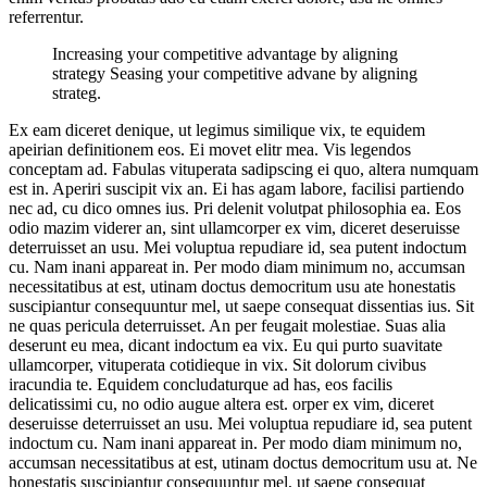
referrentur.
Increasing your competitive advantage by aligning
strategy Seasing your competitive advane by aligning
strateg.
Ex eam diceret denique, ut legimus similique vix, te equidem
apeirian definitionem eos. Ei movet elitr mea. Vis legendos
conceptam ad. Fabulas vituperata sadipscing ei quo, altera numquam
est in. Aperiri suscipit vix an. Ei has agam labore, facilisi partiendo
nec ad, cu dico omnes ius. Pri delenit volutpat philosophia ea. Eos
odio mazim viderer an, sint ullamcorper ex vim, diceret deseruisse
deterruisset an usu. Mei voluptua repudiare id, sea putent indoctum
cu. Nam inani appareat in. Per modo diam minimum no, accumsan
necessitatibus at est, utinam doctus democritum usu ate honestatis
suscipiantur consequuntur mel, ut saepe consequat dissentias ius. Sit
ne quas pericula deterruisset. An per feugait molestiae. Suas alia
deserunt eu mea, dicant indoctum ea vix. Eu qui purto suavitate
ullamcorper, vituperata cotidieque in vix. Sit dolorum civibus
iracundia te. Equidem concludaturque ad has, eos facilis
delicatissimi cu, no odio augue altera est. orper ex vim, diceret
deseruisse deterruisset an usu. Mei voluptua repudiare id, sea putent
indoctum cu. Nam inani appareat in. Per modo diam minimum no,
accumsan necessitatibus at est, utinam doctus democritum usu at. Ne
honestatis suscipiantur consequuntur mel, ut saepe consequat