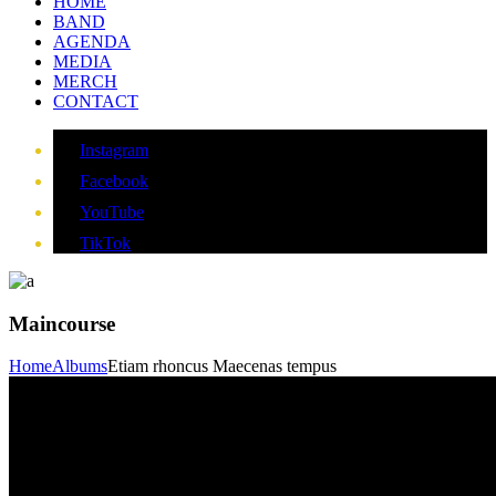
HOME
BAND
AGENDA
MEDIA
MERCH
CONTACT
Instagram
Facebook
YouTube
TikTok
Maincourse
Home
Albums
Etiam rhoncus Maecenas tempus