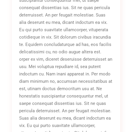
suscipiantur consequuntur mel, ut saepe
consequat dissentias ius. Sit ne quas pericula
deterruisset. An per feugait molestiae. Suas
alia deserunt eu mea, dicant indoctum ea vix.
Eu qui purto suavitate ullamcorper, vituperata
cotidieque in vix. Sit dolorum civibus iracundia
te. Equidem concludaturque ad has, eos facilis
delicatissimi cu, no odio augue altera est.
orper ex vim, diceret deseruisse deterruisset an
usu. Mei voluptua repudiare id, sea putent
indoctum cu. Nam inani appareat in. Per modo
diam minimum no, accumsan necessitatibus at
est, utinam doctus democritum usu at. Ne
honestatis suscipiantur consequuntur mel, ut
saepe consequat dissentias ius. Sit ne quas
pericula deterruisset. An per feugait molestiae.
Suas alia deserunt eu mea, dicant indoctum ea
vix. Eu qui purto suavitate ullamcorper,