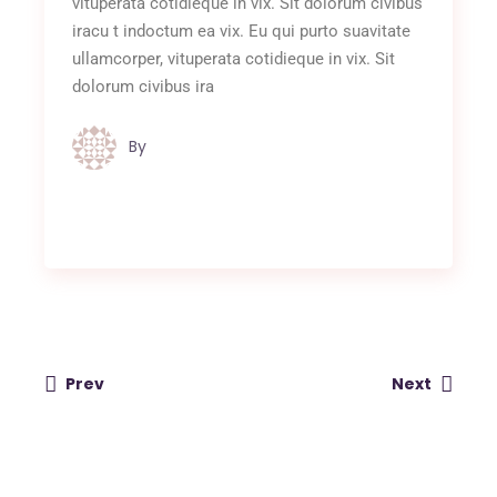
vituperata cotidieque in vix. Sit dolorum civibus
iracu t indoctum ea vix. Eu qui purto suavitate
ullamcorper, vituperata cotidieque in vix. Sit
dolorum civibus ira
By
Jules van Raaij
Prev
Next