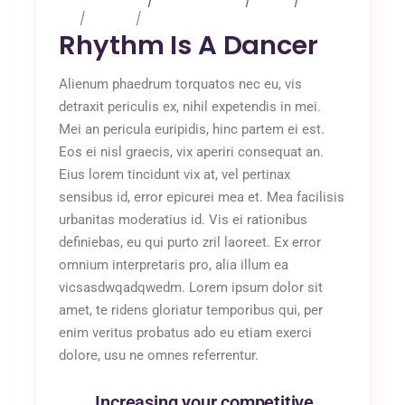
4 maart 2020
0 Comments
Music
Art
Design
Music
Rhythm Is A Dancer
Alienum phaedrum torquatos nec eu, vis
detraxit periculis ex, nihil expetendis in mei.
Mei an pericula euripidis, hinc partem ei est.
Eos ei nisl graecis, vix aperiri consequat an.
Eius lorem tincidunt vix at, vel pertinax
sensibus id, error epicurei mea et. Mea facilisis
urbanitas moderatius id. Vis ei rationibus
definiebas, eu qui purto zril laoreet. Ex error
omnium interpretaris pro, alia illum ea
vicsasdwqadqwedm. Lorem ipsum dolor sit
amet, te ridens gloriatur temporibus qui, per
enim veritus probatus ado eu etiam exerci
dolore, usu ne omnes referrentur.
Increasing your competitive