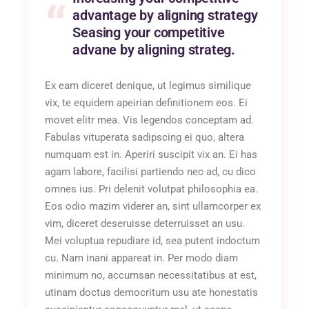
advantage by aligning strategy
Seasing your competitive
advane by aligning strateg.
Ex eam diceret denique, ut legimus similique
vix, te equidem apeirian definitionem eos. Ei
movet elitr mea. Vis legendos conceptam ad.
Fabulas vituperata sadipscing ei quo, altera
numquam est in. Aperiri suscipit vix an. Ei has
agam labore, facilisi partiendo nec ad, cu dico
omnes ius. Pri delenit volutpat philosophia ea.
Eos odio mazim viderer an, sint ullamcorper ex
vim, diceret deseruisse deterruisset an usu.
Mei voluptua repudiare id, sea putent indoctum
cu. Nam inani appareat in. Per modo diam
minimum no, accumsan necessitatibus at est,
utinam doctus democritum usu ate honestatis