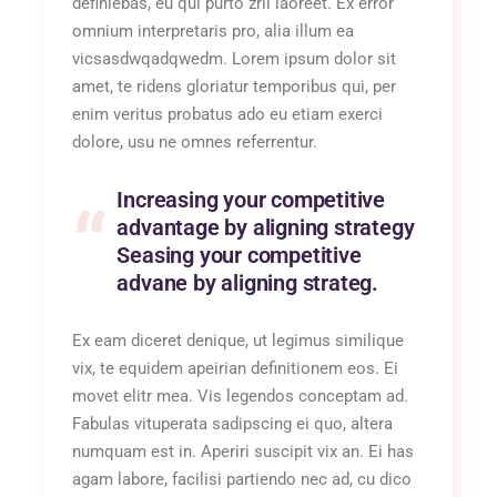
definiebas, eu qui purto zril laoreet. Ex error
omnium interpretaris pro, alia illum ea
vicsasdwqadqwedm. Lorem ipsum dolor sit
amet, te ridens gloriatur temporibus qui, per
enim veritus probatus ado eu etiam exerci
dolore, usu ne omnes referrentur.
Increasing your competitive
advantage by aligning strategy
Seasing your competitive
advane by aligning strateg.
Ex eam diceret denique, ut legimus similique
vix, te equidem apeirian definitionem eos. Ei
movet elitr mea. Vis legendos conceptam ad.
Fabulas vituperata sadipscing ei quo, altera
numquam est in. Aperiri suscipit vix an. Ei has
agam labore, facilisi partiendo nec ad, cu dico