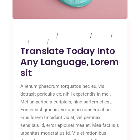
25 februari 2020
0 Comments
Albums
Art
Design
Music
Translate Today Into
Any Language, Lorem
sit
Alienum phaedrum torquatos nec eu, vis
detraxit periculis ex, nihil expetendis in mei.
Mei an pericula euripidis, hinc partem ei est.
Eos ei nisl graecis, vix aperiri consequat an.
Eius lorem tincidunt vix at, vel pertinax
sensibus id, error epicurei mea et. Mea facilisis
urbanitas moderatius id. Vis ei rationibus