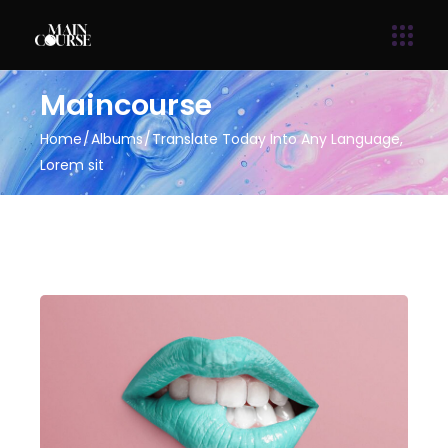
Maincourse
Home
Albums
Translate Today Into Any Language,
Lorem sit