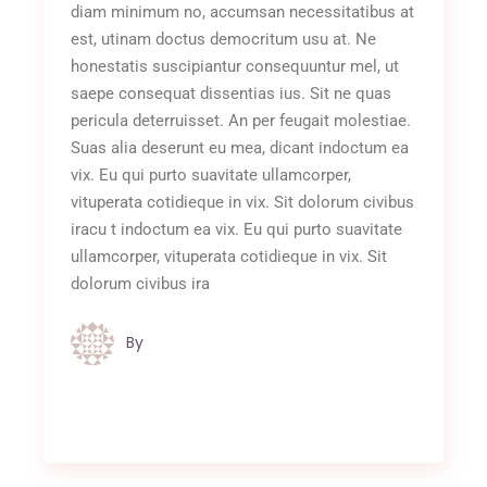
diam minimum no, accumsan necessitatibus at
est, utinam doctus democritum usu at. Ne
honestatis suscipiantur consequuntur mel, ut
saepe consequat dissentias ius. Sit ne quas
pericula deterruisset. An per feugait molestiae.
Suas alia deserunt eu mea, dicant indoctum ea
vix. Eu qui purto suavitate ullamcorper,
vituperata cotidieque in vix. Sit dolorum civibus
iracu t indoctum ea vix. Eu qui purto suavitate
ullamcorper, vituperata cotidieque in vix. Sit
dolorum civibus ira
By
Jules van Raaij